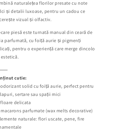
mbină naturalețea florilor presate cu note
lci și detalii luxoase, pentru un cadou ce
cerește vizual și olfactiv.
ecare piesă este turnată manual din ceară de
ia parfumată, cu foiță aurie și pigmenți
licați, pentru o experiență care merge dincolo
 estetică.
⸻
nținut cutie:
1 odorizant solid cu foiță aurie, perfect pentru
lapuri, sertare sau spații mici
1 floare delicata
2 macarons parfumate (wax melts decorative)
Elemente naturale: flori uscate, pene, fire
namentale