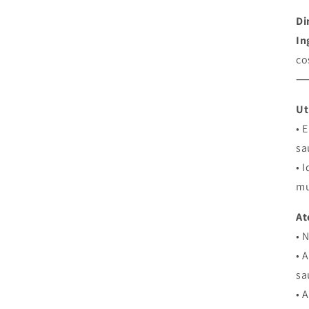
modal
Di
In
co
Ut
• 
sa
• 
mu
At
• 
• 
sa
• 