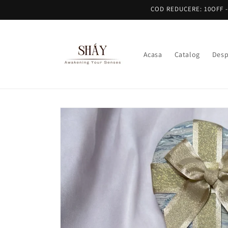
Skip to
COD REDUCERE: 10OFF - 1
content
Acasa
Catalog
Desp
Skip to
product
information