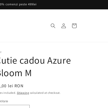
20% comenzi peste 499lei
Log
Cart
in
AY
utie cadou Azure
Bloom M
egular
,00 lei RON
ice
es included.
Shipping
calculated at checkout.
titate