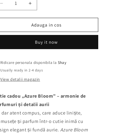
Decrease
Increase
quantity
quantity
for
for
Cutie
Cutie
Adauga in cos
cadou
cadou
Azure
Azure
Buy it now
Bloom
Bloom
M
M
Ridicare personala disponibila la
Shay
Usually ready in 2-4 days
View detalii magazin
tie cadou „Azure Bloom” – armonie de
rfumuri și detalii aurii
 dar atent compus, care aduce liniște,
umusețe și parfum într-o cutie inimă cu
sign elegant și fundă aurie.
Azure Bloom