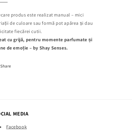
⸻
ecare produs este realizat manual – mici
riații de culoare sau formă pot apărea și dau
icitate fiecărei cutii.
eat cu grijă, pentru momente parfumate și
ine de emoție – by Shay Senses.
Share
CIAL MEDIA
Facebook