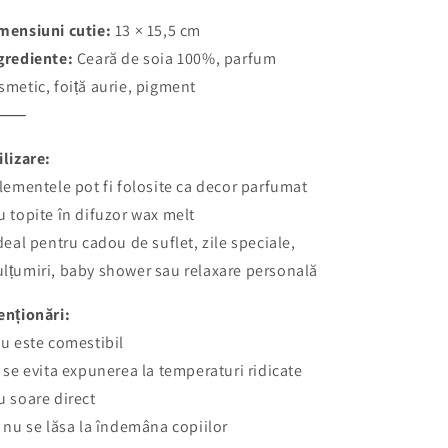
mensiuni cutie:
13 × 15,5 cm
grediente:
Ceară de soia 100%, parfum
smetic, foiță aurie, pigment
⸻
ilizare:
Elementele pot fi folosite ca decor parfumat
u topite în difuzor wax melt
Ideal pentru cadou de suflet, zile speciale,
lțumiri, baby shower sau relaxare personală
enționări:
Nu este comestibil
A se evita expunerea la temperaturi ridicate
u soare direct
A nu se lăsa la îndemâna copiilor