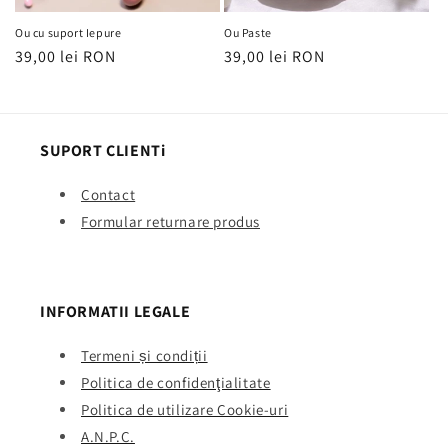
Ou cu suport Iepure
Ou Paste
Regular
39,00 lei RON
Regular
39,00 lei RON
price
price
SUPORT CLIENTi
Contact
Formular returnare produs
INFORMATII LEGALE
Termeni și condiții
Politica de confidenţialitate
Politica de utilizare Cookie-uri
A.N.P.C.