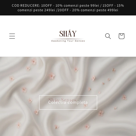
Skip to
COD REDUCERE: 10OFF - 10% comenzi peste 99lei / 15OFF - 15%
content
comenzi peste 249lei /20OFF - 20% comenzi peste 499lei
Cart
Colectia completa