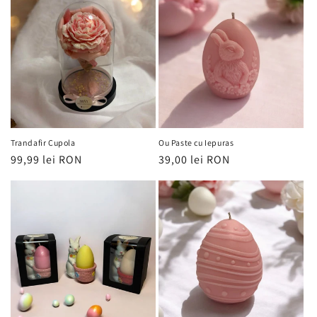
Trandafir Cupola
Ou Paste cu Iepuras
Regular
99,99 lei RON
Regular
39,00 lei RON
price
price